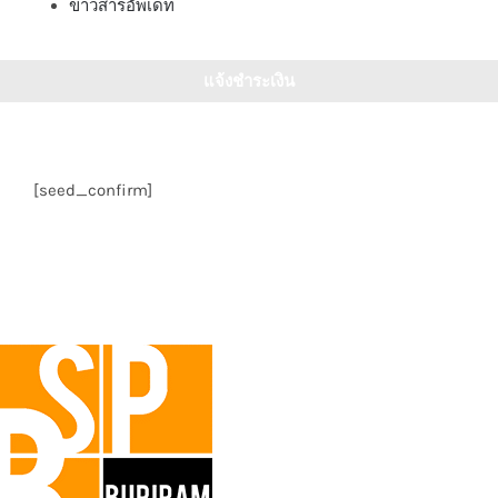
ข่าวสารอัพเดท
แจ้งชำระเงิน
[seed_confirm]