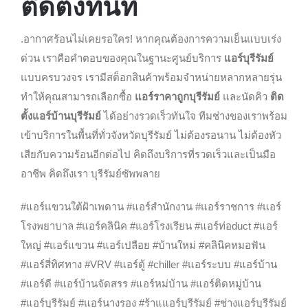
ติดตั้งทันที
.อากาศร้อนไม่เคยรอใคร! หากคุณต้องการความเย็นแบบเร่ง
ด่วน เราคือคำตอบของคุณในฐานะศูนย์บริการ
แอร์บุรีรัมย์
แบบครบวงจร เรามีสต็อกสินค้าพร้อมจำหน่ายหลากหลายรุ่น
ทำให้คุณสามารถเลือกซื้อ
แอร์ราคาถูกบุรีรัมย์
และนัดคิว
ติด
ตั้งแอร์บ้านบุรีรัมย์
ได้อย่างรวดเร็วทันใจ ทีมช่างของเราพร้อม
เข้าบริการในพื้นที่ทั่วจังหวัดบุรีรัมย์ ไม่ต้องรอนาน ไม่ต้องหัว
เสียกับความร้อนอีกต่อไป คิดถึงบริการที่รวดเร็วและเป็นมือ
อาชีพ คิดถึงเรา บุรีรัมย์ซัพพลาย
#แอร์แขวนใต้ฝ้าเพดาน #แอร์สำนักงาน #แอร์ราชการ #แอร์
โรงพยาบาล #แอร์คลินิค #แอร์โรงเรียน #แอร์ท่อduct #แอร์
ใหญ่ #แอร์แขวน #แอร์เปลือย #บ้านใหม่ #คลินิคหมอฟัน
#แอร์สี่ทิศทาง #VRV #แอร์ตู้ #chiller #แอร์ระบบ #แอร์บ้าน
#แอร์ดี #แอร์บ้านจัดสรร #แอร์หม่บ้าน #แอร์ติดหมู่บ้าน
#แอร์บุรีรัมย์ #แอร์นางรอง #ร้าแแอร์บุรีรัมย์ #ช่างแอร์บุรีรัมย์