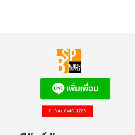
โทร 044611723