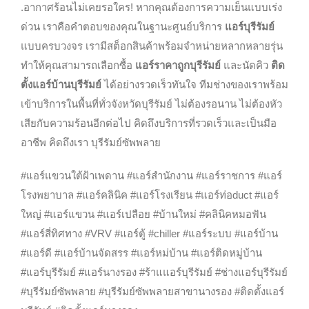
.อากาศร้อนไม่เคยรอใคร! หากคุณต้องการความเย็นแบบเร่ง
ด่วน เราคือคำตอบของคุณในฐานะศูนย์บริการ
แอร์บุรีรัมย์
แบบครบวงจร เรามีสต็อกสินค้าพร้อมจำหน่ายหลากหลายรุ่น
ทำให้คุณสามารถเลือกซื้อ
แอร์ราคาถูกบุรีรัมย์
และนัดคิว
ติด
ตั้งแอร์บ้านบุรีรัมย์
ได้อย่างรวดเร็วทันใจ ทีมช่างของเราพร้อม
เข้าบริการในพื้นที่ทั่วจังหวัดบุรีรัมย์ ไม่ต้องรอนาน ไม่ต้องหัว
เสียกับความร้อนอีกต่อไป คิดถึงบริการที่รวดเร็วและเป็นมือ
อาชีพ คิดถึงเรา บุรีรัมย์ซัพพลาย
#แอร์แขวนใต้ฝ้าเพดาน #แอร์สำนักงาน #แอร์ราชการ #แอร์
โรงพยาบาล #แอร์คลินิค #แอร์โรงเรียน #แอร์ท่อduct #แอร์
ใหญ่ #แอร์แขวน #แอร์เปลือย #บ้านใหม่ #คลินิคหมอฟัน
#แอร์สี่ทิศทาง #VRV #แอร์ตู้ #chiller #แอร์ระบบ #แอร์บ้าน
#แอร์ดี #แอร์บ้านจัดสรร #แอร์หม่บ้าน #แอร์ติดหมู่บ้าน
#แอร์บุรีรัมย์ #แอร์นางรอง #ร้าแแอร์บุรีรัมย์ #ช่างแอร์บุรีรัมย์
#บุรีรัมย์ซัพพลาย #บุรีรัมย์ซัพพลายสาขานางรอง #ติดตั้งแอร์