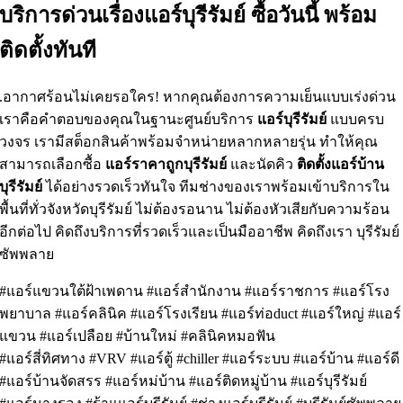
บริการด่วนเรื่องแอร์บุรีรัมย์ ซื้อวันนี้ พร้อม
ติดตั้งทันที
.อากาศร้อนไม่เคยรอใคร! หากคุณต้องการความเย็นแบบเร่งด่วน
เราคือคำตอบของคุณในฐานะศูนย์บริการ
แอร์บุรีรัมย์
แบบครบ
วงจร เรามีสต็อกสินค้าพร้อมจำหน่ายหลากหลายรุ่น ทำให้คุณ
สามารถเลือกซื้อ
แอร์ราคาถูกบุรีรัมย์
และนัดคิว
ติดตั้งแอร์บ้าน
บุรีรัมย์
ได้อย่างรวดเร็วทันใจ ทีมช่างของเราพร้อมเข้าบริการใน
พื้นที่ทั่วจังหวัดบุรีรัมย์ ไม่ต้องรอนาน ไม่ต้องหัวเสียกับความร้อน
อีกต่อไป คิดถึงบริการที่รวดเร็วและเป็นมืออาชีพ คิดถึงเรา บุรีรัมย์
ซัพพลาย
#แอร์แขวนใต้ฝ้าเพดาน #แอร์สำนักงาน #แอร์ราชการ #แอร์โรง
พยาบาล #แอร์คลินิค #แอร์โรงเรียน #แอร์ท่อduct #แอร์ใหญ่ #แอร์
แขวน #แอร์เปลือย #บ้านใหม่ #คลินิคหมอฟัน
#แอร์สี่ทิศทาง #VRV #แอร์ตู้ #chiller #แอร์ระบบ #แอร์บ้าน #แอร์ดี
#แอร์บ้านจัดสรร #แอร์หม่บ้าน #แอร์ติดหมู่บ้าน #แอร์บุรีรัมย์