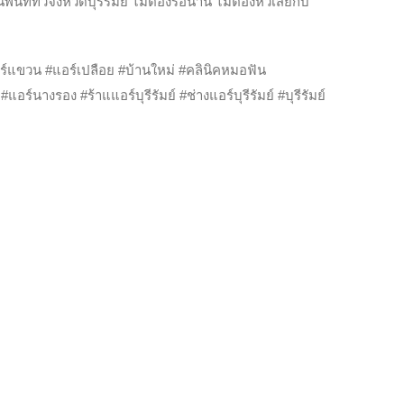
นที่ทั่วจังหวัดบุรีรัมย์ ไม่ต้องรอนาน ไม่ต้องหัวเสียกับ
ร์แขวน #แอร์เปลือย #บ้านใหม่ #คลินิคหมอฟัน
อร์นางรอง #ร้าแแอร์บุรีรัมย์ #ช่างแอร์บุรีรัมย์ #บุรีรัมย์