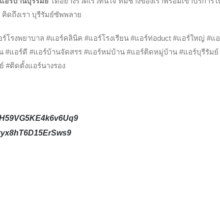
งแอร์บ้านบุรีรัมย์
ได้อย่างรวดเร็วทันใจ ทีมช่างของเราพร้อมเข้าบริการในพื้
คิดถึงเรา บุรีรัมย์ซัพพลาย
์โรงพยาบาล #แอร์คลินิค #แอร์โรงเรียน #แอร์ท่อduct #แอร์ใหญ่ #แอ
#แอร์ดี #แอร์บ้านจัดสรร #แอร์หม่บ้าน #แอร์ติดหมู่บ้าน #แอร์บุรีรัมย์ #แ
ย์ #ติดตั้งแอร์นางรอง
s/iH59VG5KE4k6v6Uq9
/Yvyx8hT6D15ErSws9