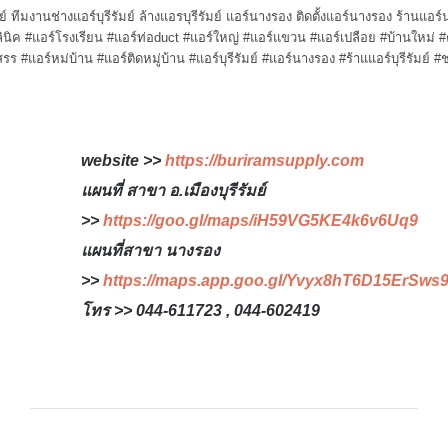
ีรัมย์ ทีมงานช่างแอร์บุรีรัมย์ ล้างแอรบุรีรัมย์ แอร์นางรอง ติดตั้งแอร์นางรอง ร้านแอ
ิค #แอร์โรงเรียน #แอร์ท่อduct #แอร์ใหญ่ #แอร์แขวน #แอร์เปลือย #บ้านใหม่ 
รร #แอร์หม่บ้าน #แอร์ติดหมู่บ้าน #แอร์บุรีรัมย์ #แอร์นางรอง #ร้าแแอร์บุรีรัมย์ #ช
website >>
https://buriramsupply.com
แผนที่ สาขา อ.เมืองบุรีรัมย์
>>
https://goo.gl/maps/iH59VG5KE4k6v6Uq9
แผนที่สาขา นางรอง
>>
https://maps.app.goo.gl/Yvyx8hT6D15ErSws
โทร >> 044-611723 , 044-602419