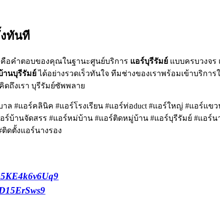
้งทันที
ราคือคำตอบของคุณในฐานะศูนย์บริการ
แอร์บุรีรัมย์
แบบครบวงจร เ
บ้านบุรีรัมย์
ได้อย่างรวดเร็วทันใจ ทีมช่างของเราพร้อมเข้าบริการในพื
ิดถึงเรา บุรีรัมย์ซัพพลาย
 #แอร์คลินิค #แอร์โรงเรียน #แอร์ท่อduct #แอร์ใหญ่ #แอร์แขวน
ร์บ้านจัดสรร #แอร์หม่บ้าน #แอร์ติดหมู่บ้าน #แอร์บุรีรัมย์ #แอร์นาง
 #ติดตั้งแอร์นางรอง
VG5KE4k6v6Uq9
T6D15ErSws9