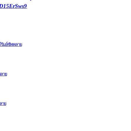
T6D15ErSws9
รีรัมย์ซัพพลาย
พพลาย
พลาย