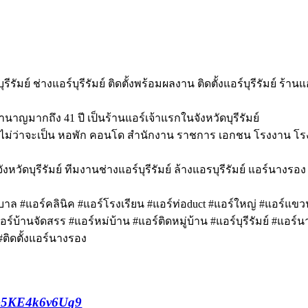
รัมย์ ช่างแอร์บุรีรัมย์ ติดตั้งพร้อมผลงาน ติดตั้งแอร์บุรีรัมย์ ร้านแอ
ำนาญมากถึง 41 ปี เป็นร้านแอร์เจ้าแรกในจังหวัดบุรีรัมย์
ร์ ไม่ว่าจะเป็น หอพัก คอนโด สำนักงาน ราชการ เอกชน โรงงาน โรง
 ในจังหวัดบุรีรัมย์ ทีมงานช่างแอร์บุรีรัมย์ ล้างแอรบุรีรัมย์ แอร์นา
 #แอร์คลินิค #แอร์โรงเรียน #แอร์ท่อduct #แอร์ใหญ่ #แอร์แขวน
ร์บ้านจัดสรร #แอร์หม่บ้าน #แอร์ติดหมู่บ้าน #แอร์บุรีรัมย์ #แอร์นาง
 #ติดตั้งแอร์นางรอง
VG5KE4k6v6Uq9