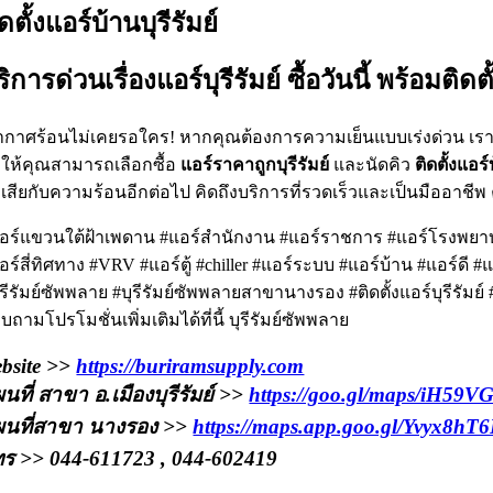
ดตั้งแอร์บ้านบุรีรัมย์
ิการด่วนเรื่องแอร์บุรีรัมย์ ซื้อวันนี้ พร้อมติดตั
ากาศร้อนไม่เคยรอใคร! หากคุณต้องการความเย็นแบบเร่งด่วน เ
ให้คุณสามารถเลือกซื้อ
แอร์ราคาถูกบุรีรัมย์
และนัดคิว
ติดตั้งแอร์
วเสียกับความร้อนอีกต่อไป คิดถึงบริการที่รวดเร็วและเป็นมืออาชีพ ค
อร์แขวนใต้ฝ้าเพดาน #แอร์สำนักงาน #แอร์ราชการ #แอร์โรงพยาบาล
อร์สี่ทิศทาง #VRV #แอร์ตู้ #chiller #แอร์ระบบ #แอร์บ้าน #แอร์ดี #แอ
ุรีรัมย์ซัพพลาย #บุรีรัมย์ซัพพลายสาขานางรอง #ติดตั้งแอร์บุรีรัมย์
บถามโปรโมชั่นเพิ่มเติมได้ที่นี้ บุรีรัมย์ซัพพลาย
bsite >>
https://buriramsupply.com
นที่ สาขา อ.เมืองบุรีรัมย์ >>
https://goo.gl/maps/iH59
ผนที่สาขา นางรอง >>
https://maps.app.goo.gl/Yvyx8h
ร >> 044-611723 , 044-602419