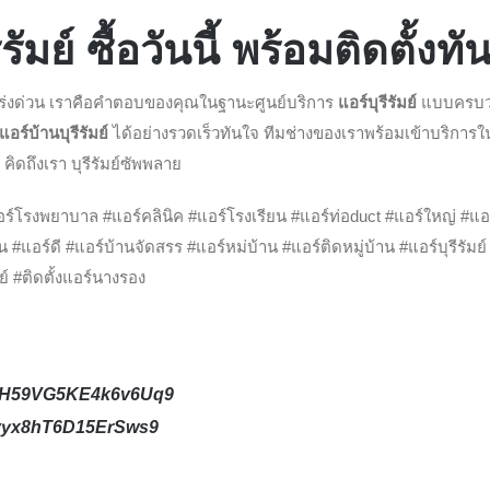
ัมย์ ซื้อวันนี้ พร้อมติดตั้งทัน
ร่งด่วน เราคือคำตอบของคุณในฐานะศูนย์บริการ
แอร์บุรีรัมย์
แบบครบวงจ
งแอร์บ้านบุรีรัมย์
ได้อย่างรวดเร็วทันใจ ทีมช่างของเราพร้อมเข้าบริการในพื้
คิดถึงเรา บุรีรัมย์ซัพพลาย
์โรงพยาบาล #แอร์คลินิค #แอร์โรงเรียน #แอร์ท่อduct #แอร์ใหญ่ #แอ
#แอร์ดี #แอร์บ้านจัดสรร #แอร์หม่บ้าน #แอร์ติดหมู่บ้าน #แอร์บุรีรัมย์ #แ
ย์ #ติดตั้งแอร์นางรอง
s/iH59VG5KE4k6v6Uq9
/Yvyx8hT6D15ErSws9