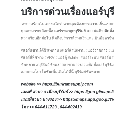
บริการด่วนเรื่องแอร์บุรีร
.อากาศร้อนไม่เคยรอใคร! หากคุณต้องการความเย็นแบบเ
คุณสามารถเลือกซื้อ
แอร์ราคาถูกบุรีรัมย์
และนัดคิว
ติดตั้
ความร้อนอีกต่อไป คิดถึงบริการที่รวดเร็วและเป็นมืออาชีพ 
#แอร์แขวนใต้ฝ้าเพดาน #แอร์สำนักงาน #แอร์ราชการ #แอร
#แอร์สี่ทิศทาง #VRV #แอร์ตู้ #chiller #แอร์ระบบ #แอร์บ้าน 
ซัพพลาย #บุรีรัมย์ซัพพลายสาขานางรอง #ติดตั้งแอร์บุรีรัม
สอบถามโปรโมชั่นเพิ่มเติมได้ที่นี้ บุรีรัมย์ซัพพลาย
website >>
https://buriramsupply.com
แผนที่ สาขา อ.เมืองบุรีรัมย์ >>
https://goo.gl/map
แผนที่สาขา นางรอง >>
https://maps.app.goo.gl
โทร >> 044-611723 , 044-602419